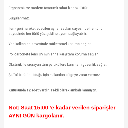
Ergonomik ve modern tasarımlı rahat bir gözlüktür.
Buğulanmaz.
İleri - geri hareket edebilen oynar sapları sayesinde her türlü
sayesinde her türlü yüz şekline uyum sağlayabilir.
Yan kalkanları sayesinde mükemmel koruma sağlar.
Policarbonete lens UV ışınlarına karşı tam koruma sağlar.
Öksürük ile sıçrayan tüm partiküllere karşı tam güvenlik sağlar.
Şeffaf bir ürün olduğu için kullanılan bölgeye zarar vermez.
Kutusunda 12 adet vardır. Tekli olarak ambalajlanmıştır.
Not: Saat 15:00 ‘e kadar verilen siparişler
AYNI GÜN kargolanır.
Bu ürünün fiyat bilgisi, resim, ürün açıklamalarında ve diğer