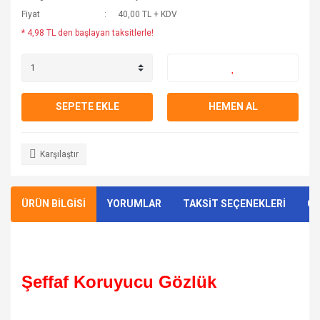
Fiyat
40,00 TL + KDV
* 4,98 TL den başlayan taksitlerle!
SEPETE EKLE
HEMEN AL
Karşılaştır
ÜRÜN BİLGİSİ
YORUMLAR
TAKSİT SEÇENEKLERİ
ÖN
Şeffaf Koruyucu Gözlük